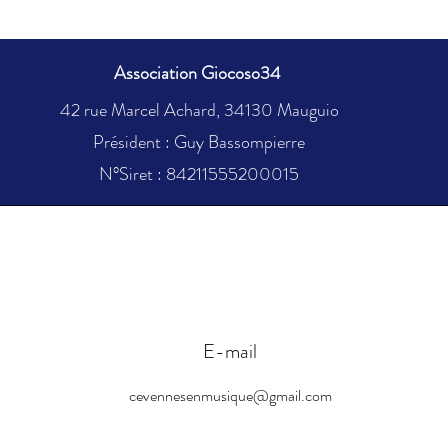
Association Giocoso34
42 rue Marcel Achard, 34130 Mauguio
Président : Guy Bassompierre
N°Siret : 84211555200015
E-mail
cevennesenmusique@gmail.com