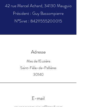
42 rue Marcel Achard, 34130 Mauguio
Président : Guy Bassompierre
N°Siret :
84211555200015
Adresse
Mas de l'Euzière
Saint-Félix-de-Pallières
30140
E-mail
cevennesenmusique@gmail.com