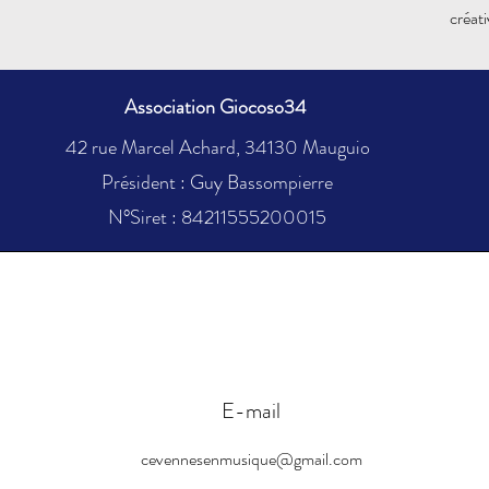
créat
Association Giocoso34
42 rue Marcel Achard, 34130 Mauguio
Président : Guy Bassompierre
N°Siret : 84211555200015
E-mail
cevennesenmusique@gmail.com