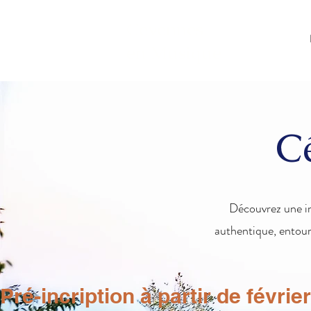
Cevennes
À propos
en Musique
C
Découvrez une i
authentique, entour
Pré-incription à partir de févrie