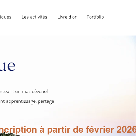
giques
Les activités
Livre d'or
Portfolio
ue
teur : un mas cévenol
ant apprentissage, partage