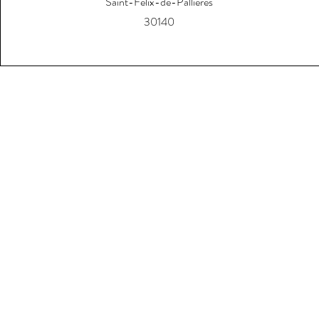
Saint-Félix-de-Pallières
30140